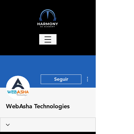
Más acciones
Seguir
WebAsha Technologies