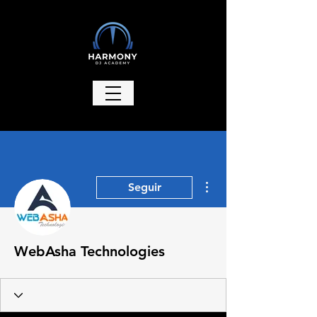
Más acciones
Seguir
WebAsha Technologies