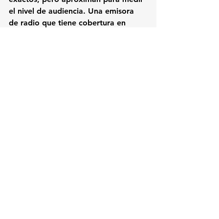
el nivel de audiencia. Una emisora 
de radio que tiene cobertura en 
todo un país permitirá que el DJ 
logre alcanzar esta posición de 
reconocimiento y le permitirá tener 
la autoridad para cobrar incluso el 
doble o triple de un DJ que no es 
reconocido como autoridad. Así mi 
querido lector, funciona el mundo! 
Conozco casos de DJs que tocando 
en radio FM 
no han logrado ser 
mejor remunerados 
porque carecen 
de una estrategia de marketing que 
integre las redes sociales con la 
emisora de radio y la conversión.
No es lo mismo el precio de una Big 