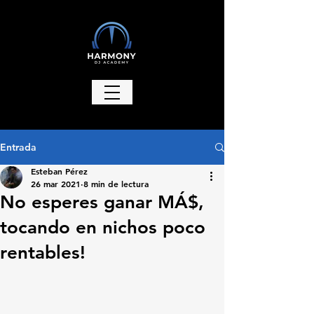
Entrada
Esteban Pérez
26 mar 2021
8 min de lectura
No esperes ganar MÁ$,
tocando en nichos poco
rentables!