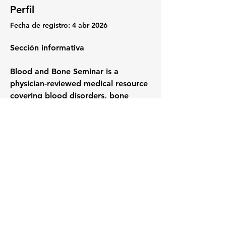
Perfil
Fecha de registro: 4 abr 2026
Sección informativa
Blood and Bone Seminar is a 
physician-reviewed medical resource 
covering blood disorders, bone 
health, and hematology. Trusted by 
medical professionals and patients 
for evidence-based guides on 
anemia, leukemia, osteoporosis, and 
more. Find out more info at 
https://www.bloodandboneseminar.c
om
Todos los derechos reservados por Esteban Pérez & Harmony DJ Academy 2026.
Prohibida la reproducción, distribución parcial ó total de nuestros cursos, videos y marcas.