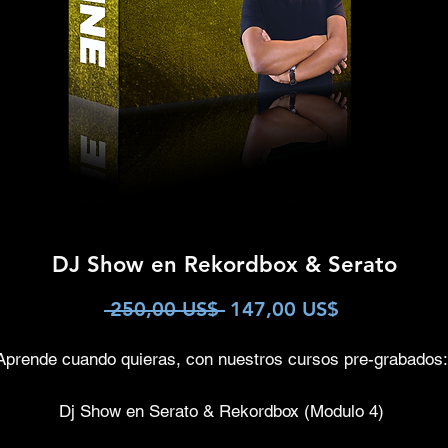
DJ Show en Rekordbox & Serato
Precio
Precio
 250,00 US$ 
147,00 US$
de
Aprende cuando quieras, con nuestros cursos pre-grabados
oferta
Dj Show en Serato & Rekordbox (Modulo 4)
 Rekordbox desde configuraciones hasta lo más avanzado 