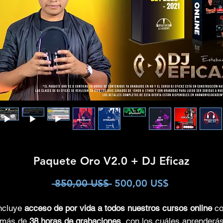
Paquete Oro V2.0 + DJ Eficaz
Precio
Precio
 850,00 US$ 
500,00 US$
de
ncluye
acceso de por vida a todos nuestros cursos online
c
oferta
más de
38 horas de grabaciones
, con los cuáles aprenderá