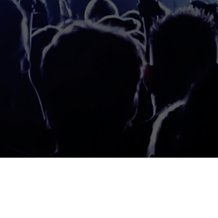
 los derechos reservados por Esteban Pérez & Harmony DJ Academy 
la reproducción, distribución parcial ó total de nuestros cursos, videos