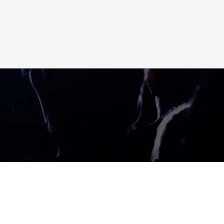
 los derechos reservados por Esteban Pérez & Harmony DJ Academy 
la reproducción, distribución parcial ó total de nuestros cursos, videos