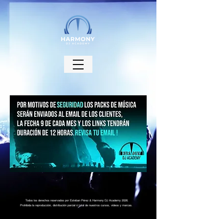
Todos los derechos reservados por Esteban Pérez & Harmony DJ Academy 2026.
Prohibida la reproducción, distribución parcial ó total de nuestros cursos, videos y marcas.